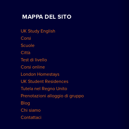
Lezioni private a domicilio
Prenota una residenza
Lavora con noi
MAPPA DEL SITO
Prenotazioni di gruppo
Come prenotare
UK Study English
Residenze a Londra
Corsi
Scuole
Città
Test di livello
Corsi online
London Homestays
UK Student Residences
Tutela nel Regno Unito
Prenotazioni alloggio di gruppo
Blog
Chi siamo
Contattaci