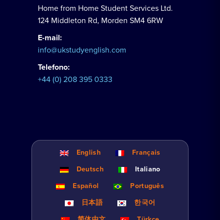
Home from Home Student Services Ltd.
124 Middleton Rd, Morden SM4 6RW
E-mail:
info@ukstudyenglish.com
Telefono:
+44 (0) 208 395 0333
English
Français
Deutsch
Italiano
Español
Português
日本語
한국어
简体中文
Türkçe