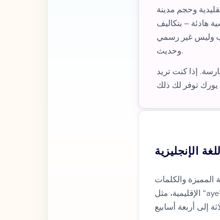
قليدية وحجم مدينة
ية هادئة – بتكاليف
ذب وليس غير رسمي
وحديث.
رسة. إذا كنت تريد
لغة الإنجليزية
ة المميزة والكلمات
الإقليمية، مثل “aye” (نعم) و”nowt” (لا شيء). اللهجة أكثر ليونة مما هي عليه في المدن الصناعية القريبة،