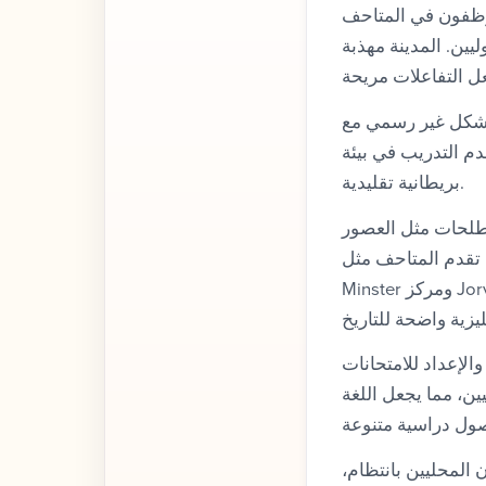
موظفون في المتاحف
ين. المدينة مهذبة
 بشكل غير رسمي مع
دم التدريب في بيئة
بريطانية تقليدية.
صطلحات مثل العصور
دم المتاحف مثل York
Minster ومركز Jorvik Viking Centre والمتحف الوطني للسكك الحديدية ومتحف York Castle تفسيرات
IELTS، Cambr)، واللغة الإنجليزية
يين، مما يجعل اللغة
المحليين بانتظام،