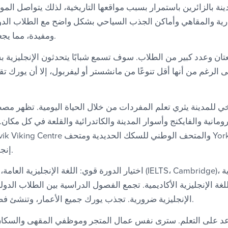
نة بالزائرين باستمرار بسبب مواقعها التاريخية، لذلك يتواصل ال
رية والمقاهي وأماكن الجذب السياحي بشكل واضح مع الطلاب الدولي
ومفيدة، مما يجعل التفاعلات مريحة.
ان وعدد كبير من الطلاب. سوف تسمع شبابًا يتحدثون الإنجليزية
ى الرغم من أنها أقل تنوعًا من مانشستر أو ليفربول، إلا أن يورك تق
يخي للمدينة يثري تعلم المفردات من خلال الحياة اليومية. تظهر م
انية والفايكنج وأسوار المدينة والكاتدرائية والقلعة في كل مكان. تق
إنجليزية واضحة للتاريخ.
اختيار الدورة قوي: اللغة الإنجليزية العامة، والإعداد للامتحانات (idge
للغة الإنجليزية الأكاديمية. تجمع الفصول الدراسية بين الطلاب الدول
الإنجليزية ضرورية. تجذب يورك جميع الأعمار، وتنشئ فصول دراسية متنوعة.
د على التعلم. سترى نفس عمال المتجر وموظفي المقهى والسكان 