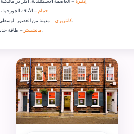
– العاصمة الاسكتلندية، أكثر دراماتيكية، ذات طابع تاريخي مماثل، أكثر برودة وأكثر تلالاً.
إدنبرة
– الأناقة الجورجية، جنوب إنجلترا، مستوى سياحي مماثل، أكثر دفئًا.
حمام
– مدينة من العصور الوسطى، أصغر حجمًا، أقرب إلى لندن، باللهجة الجنوبية.
كانتربري
– طاقة حديثة أكبر بكثير، ومتنوعة، وأرخص، ولهجة شمالية.
مانشستر