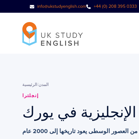
info@ukstudyenglish.com
+44 (0) 208 395 0333
المدن
/
الرئيسية
إنجلترا
الإنجليزية في يورك
 العصور الوسطى يعود تاريخها إلى 2000 عام