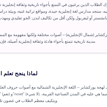
الطلاب الذين يرغبون في التمتع بأجواء تاريخية وثقافة إنجليزية ت
ه. ستجد مدارس لغة إنجليزية جيدة، ومواقع تراثية غنية، وبيئة دراس
انشستر أو ليفربول ولكن أقل من تكاليف لندن. الجو تقليدي ومه
كشاير (شمال الإنجليزية) – أصوات مختلفة ولكنها مفهومة مع المما
مدينة تاريخية تتمتع بأجواء هادئة وثقافة إنجليزية أصيلة، فإن يورك توفر لك ذلك.
لماذا ينجح تعلم ال
لهجة يوركشاير – اللغة الإنجليزية الشمالية مع أصوات حروف العل
ويتكيف معظم الطلاب في غضون ثلاثة إلى أربعة أسابيع.