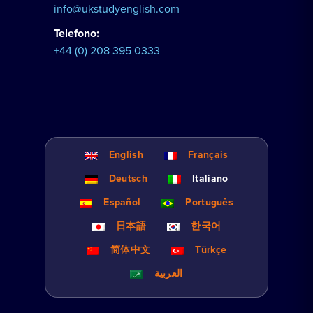
info@ukstudyenglish.com
Telefono:
+44 (0) 208 395 0333
English
Français
Deutsch
Italiano
Español
Português
日本語
한국어
简体中文
Türkçe
العربية