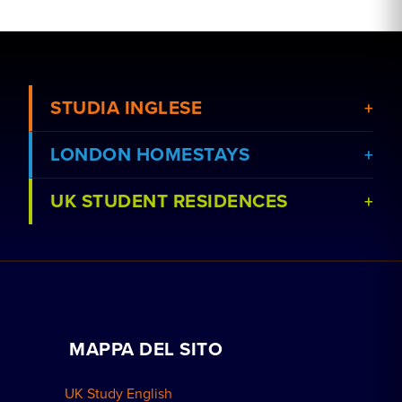
STUDIA INGLESE
LONDON HOMESTAYS
UK STUDENT RESIDENCES
Visualizza corsi
Prenota un soggiorno in famiglia
Visualizza le scuole
Lezioni private a domicilio
Prenota una residenza
Lavora con noi
MAPPA DEL SITO
Prenotazioni di gruppo
Come prenotare
UK Study English
Residenze a Londra