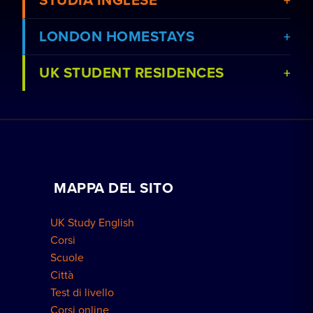
STUDIA INGLESE
LONDON HOMESTAYS
UK STUDENT RESIDENCES
Visualizza corsi
Prenota un soggiorno in famiglia
Visualizza le scuole
Lezioni private a domicilio
Prenota una residenza
Lavora con noi
MAPPA DEL SITO
Prenotazioni di gruppo
Come prenotare
UK Study English
Residenze a Londra
Corsi
Scuole
Città
Test di livello
Corsi online