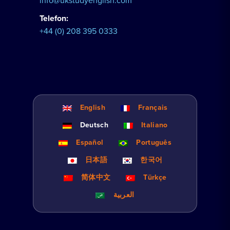
info@ukstudyenglish.com
Telefon:
+44 (0) 208 395 0333
English
Français
Deutsch
Italiano
Español
Português
日本語
한국어
简体中文
Türkçe
العربية