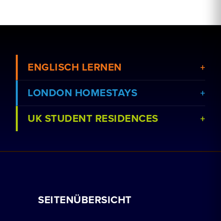
ENGLISCH LERNEN
LONDON HOMESTAYS
UK STUDENT RESIDENCES
Kurse anzeigen
Eine Gastfamilie buchen
Schulen anzeigen
Nachhilfeunterricht
Residenz buchen
Mit uns arbeiten
SEITENÜBERSICHT
Gruppenbuchungen
So buchen Sie