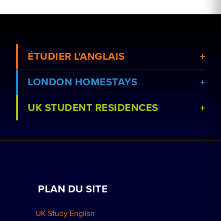
ÉTUDIER L'ANGLAIS
LONDON HOMESTAYS
UK STUDENT RESIDENCES
Voir les cours
Réserver un séjour chez l'habitant
Voir les écoles
Cours particuliers à domicile
Réserver une résidence
Travailler avec nous
PLAN DU SITE
Réservations de groupe
Comment réserver
UK Study English
Résidences à Londres