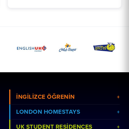
İNGILIZCE ÖĞRENIN
LONDON HOMESTAYS
UK STUDENT RESIDENCES