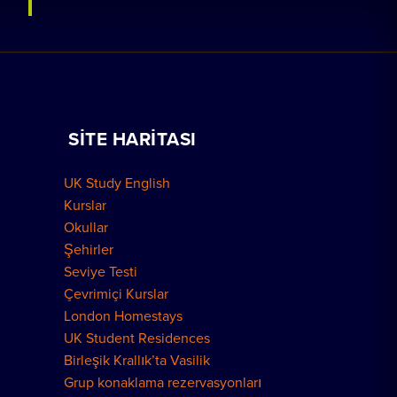
Kursları Görüntüle
Homestay rezervasyonu yapın
Okulları Görüntüle
Konaklama rezervasyonu
Evde Özel Ders
Bizimle çalışın
SITE HARITASI
Nasıl Rezervasyon Yapılır
Grup Rezervasyonları
UK Study English
Londra Konutları
Kurslar
Okullar
Şehirler
Seviye Testi
Çevrimiçi Kurslar
London Homestays
UK Student Residences
Birleşik Krallık’ta Vasilik
Grup konaklama rezervasyonları