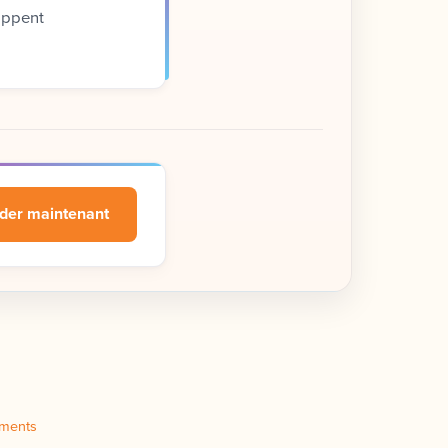
oppent
er maintenant
ements