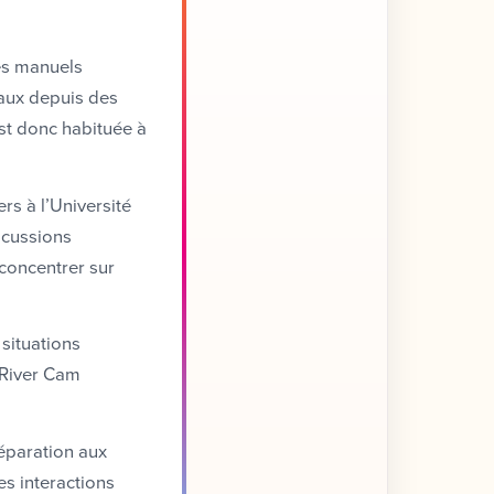
es manuels
naux depuis des
est donc habituée à
rs à l’Université
scussions
 concentrer sur
 situations
e River Cam
éparation aux
es interactions