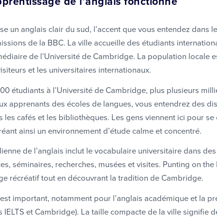
pprentissage de l’anglais fonctionne
 un anglais clair du sud, l’accent que vous entendez dans l
missions de la BBC. La ville accueille des étudiants internatio
rmédiaire de l’Université de Cambridge. La population locale 
isiteurs et les universitaires internationaux.
0 étudiants à l’Université de Cambridge, plus plusieurs millie
aux apprenants des écoles de langues, vous entendrez des di
es cafés et les bibliothèques. Les gens viennent ici pour se
créant ainsi un environnement d’étude calme et concentré.
ienne de l’anglais inclut le vocabulaire universitaire dans des
ces, séminaires, recherches, musées et visites. Punting on th
e récréatif tout en découvrant la tradition de Cambridge.
 est important, notamment pour l’anglais académique et la pr
ELTS et Cambridge). La taille compacte de la ville signifie d