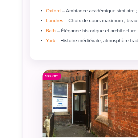
Oxford
– Ambiance académique similaire ; 
Londres
– Choix de cours maximum ; beauco
Bath
– Élégance historique et architecture 
York
– Histoire médiévale, atmosphère trad
10% Off