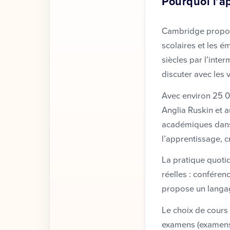
Pourquoi l’a
Cambridge propose
scolaires et les é
siècles par l’inte
discuter avec les v
Avec environ 25 00
Anglia Ruskin et 
académiques dans l
l’apprentissage, 
La pratique quotid
réelles : conféren
propose un langag
Le choix de cours
examens (examens I