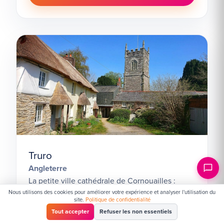
Truro
Angleterre
La petite ville cathédrale de Cornouailles :
Nous utilisons des cookies pour améliorer votre expérience et analyser l'utilisation du
calme, accessible à pied et entourée de côte et
site.
Politique de confidentialité
de campagne.
Tout accepter
Refuser les non essentiels