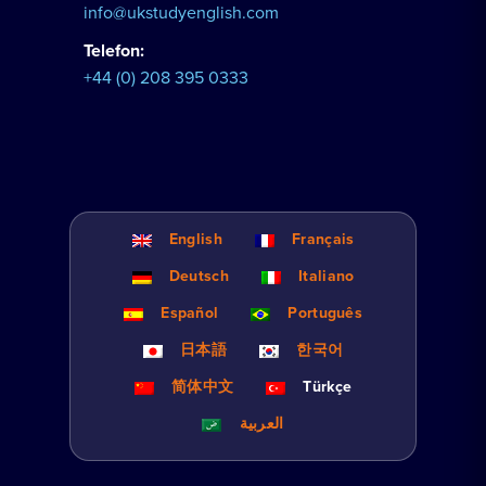
info@ukstudyenglish.com
Telefon:
+44 (0) 208 395 0333
English
Français
Deutsch
Italiano
Español
Português
日本語
한국어
简体中文
Türkçe
العربية