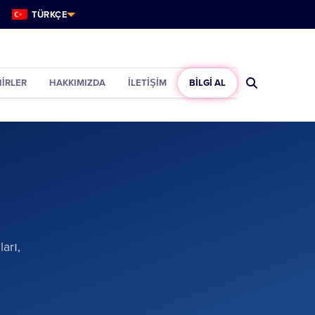
TÜRKÇE
IRLER
HAKKIMIZDA
İLETIŞIM
BILGI AL
arı,