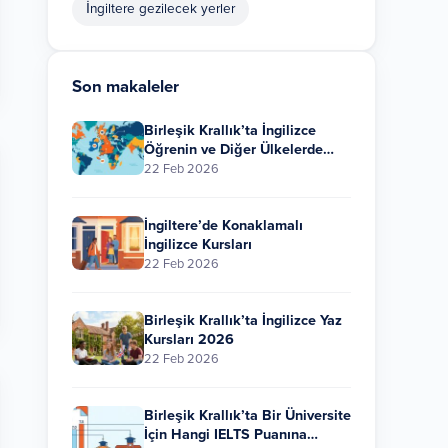
İngiltere gezilecek yerler
Son makaleler
Birleşik Krallık’ta İngilizce
Öğrenin ve Diğer Ülkelerde
İngilizce Öğrenin: Birleşik
22 Feb 2026
Krallık Nasıl Karşılaştırılır?
İngiltere’de Konaklamalı
İngilizce Kursları
22 Feb 2026
Birleşik Krallık’ta İngilizce Yaz
Kursları 2026
22 Feb 2026
Birleşik Krallık’ta Bir Üniversite
İçin Hangi IELTS Puanına