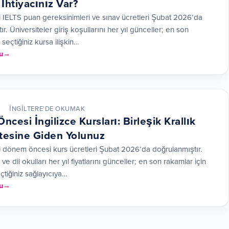
İhtiyacınız Var?
 IELTS puan gereksinimleri ve sınav ücretleri Şubat 2026’da
r. Üniversiteler giriş koşullarını her yıl günceller; en son
 seçtiğiniz kursa ilişkin…
u
İNGILTERE'DE OKUMAK
cesi İngilizce Kursları: Birleşik Krallık
tesine Giden Yolunuz
 dönem öncesi kurs ücretleri Şubat 2026’da doğrulanmıştır.
 ve dil okulları her yıl fiyatlarını günceller; en son rakamlar için
tiğiniz sağlayıcıya…
u