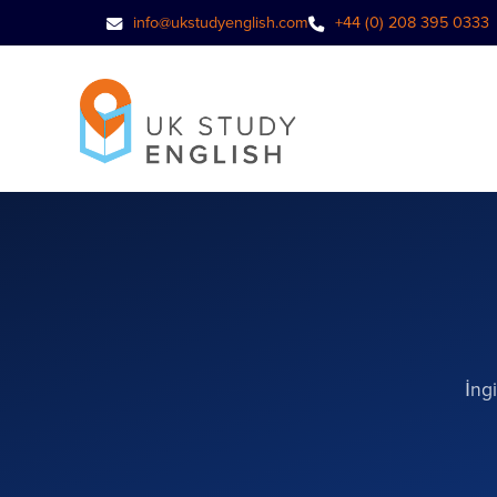
info@ukstudyenglish.com
+44 (0) 208 395 0333
İng