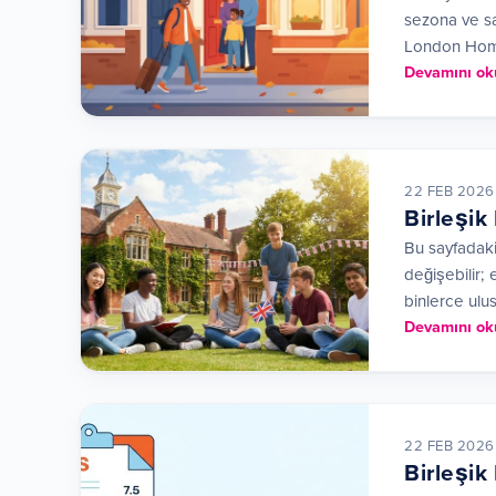
sezona ve sa
London Hom
Devamını ok
22 FEB 2026
Birleşik 
Bu sayfadaki
değişebilir;
binlerce ulu
Devamını ok
22 FEB 2026
Birleşik 