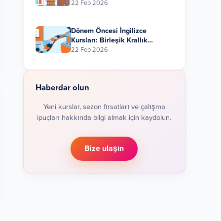
İhtiyacınız Var?
22 Feb 2026
Dönem Öncesi İngilizce
Kursları: Birleşik Krallık
Üniversitesine Giden Yolunuz
22 Feb 2026
Haberdar olun
Yeni kurslar, sezon fırsatları ve çalışma
ipuçları hakkında bilgi almak için kaydolun.
Bize ulaşın