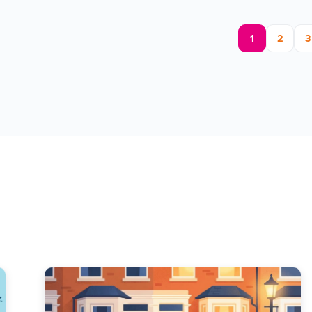
Posts pagination
1
2
3