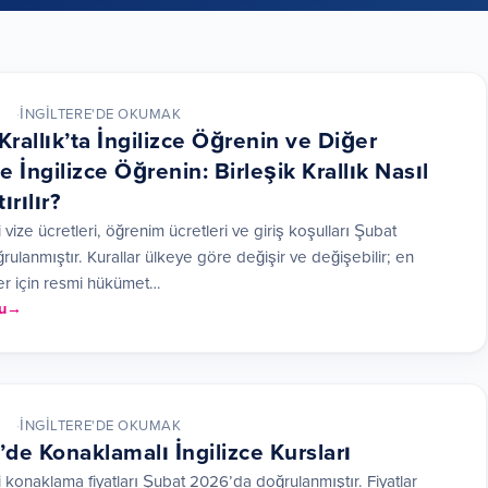
İNGILTERE'DE OKUMAK
 Krallık’ta İngilizce Öğrenin ve Diğer
e İngilizce Öğrenin: Birleşik Krallık Nasıl
ırılır?
vize ücretleri, öğrenim ücretleri ve giriş koşulları Şubat
ulanmıştır. Kurallar ülkeye göre değişir ve değişebilir; en
ler için resmi hükümet…
u
İNGILTERE'DE OKUMAK
e’de Konaklamalı İngilizce Kursları
 konaklama fiyatları Şubat 2026’da doğrulanmıştır. Fiyatlar