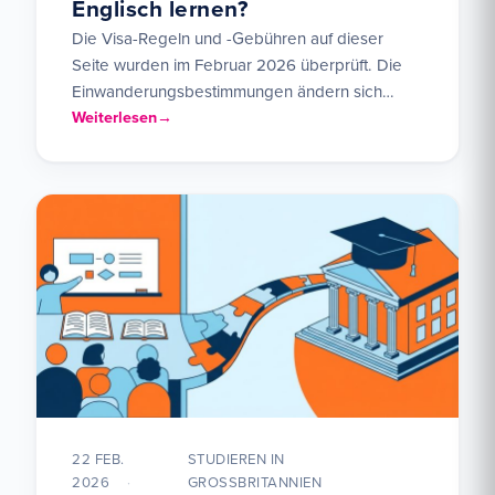
Englisch lernen?
Die Visa-Regeln und -Gebühren auf dieser
Seite wurden im Februar 2026 überprüft. Die
Einwanderungsbestimmungen ändern sich
häufig – die neuesten Informationen finden Sie
Weiterlesen
unter…
22 FEB.
STUDIEREN IN
2026
GROSSBRITANNIEN