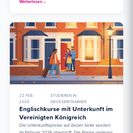
variieren je nach Land und können sich ändern
Weiterlesen
– aktuelle…
22 FEB.
STUDIEREN IN
2026
GROSSBRITANNIEN
Englischkurse mit Unterkunft im
Vereinigten Königreich
Die Unterkunftspreise auf dieser Seite wurden
im Februar 2026 überprüft. Die Preise variieren