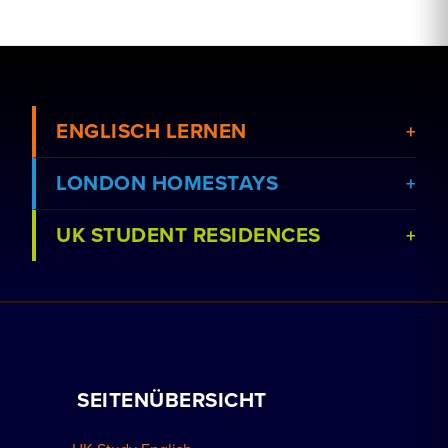
ENGLISCH LERNEN
LONDON HOMESTAYS
UK STUDENT RESIDENCES
Kurse anzeigen
Eine Gastfamilie buchen
Schulen anzeigen
Nachhilfeunterricht
Residenz buchen
Mit uns arbeiten
SEITENÜBERSICHT
Gruppenbuchungen
So buchen Sie