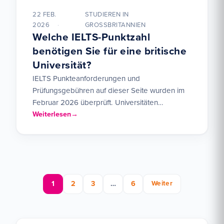
22 FEB.
STUDIEREN IN
2026
GROSSBRITANNIEN
Welche IELTS-Punktzahl
benötigen Sie für eine britische
Universität?
IELTS Punkteanforderungen und
Prüfungsgebühren auf dieser Seite wurden im
Februar 2026 überprüft. Universitäten
aktualisieren ihre Zulassungsvoraussetzungen
Weiterlesen
jedes Jahr – die neuesten Zahlen finden Sie…
Seitennummerierung der Be
1
2
3
…
6
Weiter