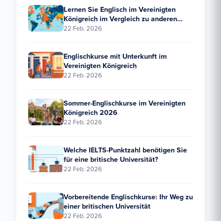
Lernen Sie Englisch im Vereinigten
Königreich im Vergleich zu anderen
Ländern: Wie schneidet das Vereinigte
22 Feb. 2026
Königreich im Vergleich ab?
Englischkurse mit Unterkunft im
Vereinigten Königreich
22 Feb. 2026
Sommer-Englischkurse im Vereinigten
Königreich 2026
22 Feb. 2026
Welche IELTS-Punktzahl benötigen Sie
für eine britische Universität?
22 Feb. 2026
Vorbereitende Englischkurse: Ihr Weg zu
einer britischen Universität
22 Feb. 2026