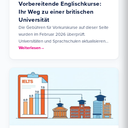
Vorbereitende Englischkurse:
Ihr Weg zu einer britischen
Universität
Die Gebühren für Vorkurskurse auf dieser Seite
wurden im Februar 2026 überprüft.
Universitäten und Sprachschulen aktualisieren
ihre Preise jedes Jahr – erkundigen Sie sich…
Weiterlesen