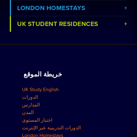
LONDON HOMESTAYS
UK STUDENT RESIDENCES
عرض الدورات
عرض المدارس
احجز إقامة مع عائلة
اعمل معنا
حجز سكن
دروس خصوصية في المنزل
خريطة الموقع
كيفية الحجز
الحجوزات الجماعية
UK Study English
مساكن لندن
الدورات
المدارس
المدن
اختبار المستوى
الدورات التدريبية عبر الإنترنت
London Homestays