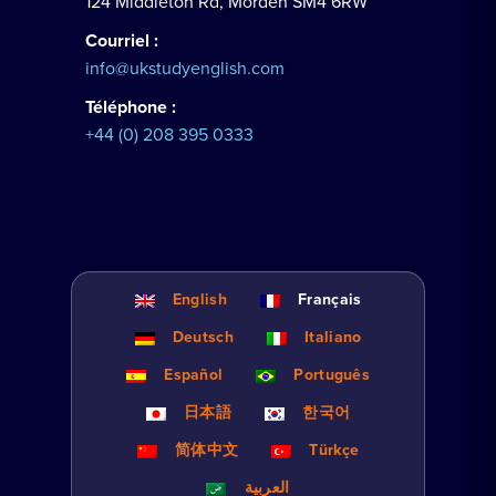
124 Middleton Rd, Morden SM4 6RW
Courriel :
info@ukstudyenglish.com
Téléphone :
+44 (0) 208 395 0333
English
Français
Deutsch
Italiano
Español
Português
日本語
한국어
简体中文
Türkçe
العربية