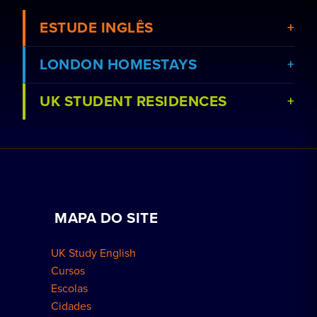
ESTUDE INGLÊS
LONDON HOMESTAYS
UK STUDENT RESIDENCES
Ver cursos
Reserve uma estadia em casa de família
Ver escolas
Reservar uma residência
Aulas particulares
Trabalhe conosco
MAPA DO SITE
Reservas para grupos
Como reservar
UK Study English
Residências em Londres
Cursos
Escolas
Cidades