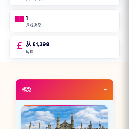
1
课程类型
从 £1,398
每周
概览