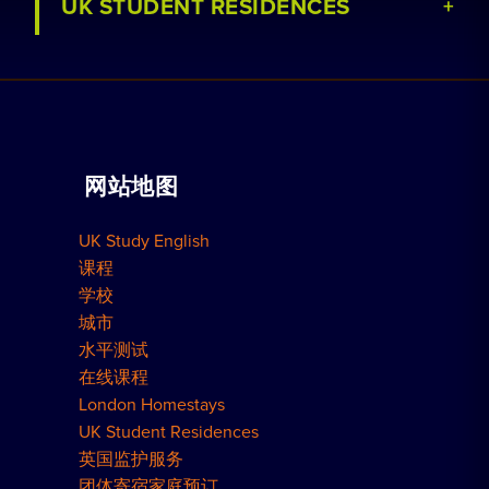
UK STUDENT RESIDENCES
查看课程
预订家庭住宿
查看学校
与我们合作
家庭辅导
预订宿舍
网站地图
团体预订
如何预订
UK Study English
伦敦住宅
课程
学校
城市
水平测试
在线课程
London Homestays
UK Student Residences
英国监护服务
团体寄宿家庭预订