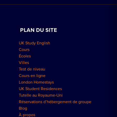
Réserver un séjour chez l'habitant
Voir les écoles
Cours particuliers à domicile
Réserver une résidence
Travailler avec nous
PLAN DU SITE
Réservations de groupe
Comment réserver
UK Study English
Résidences à Londres
Cours
Écoles
Villes
Test de niveau
Cours en ligne
London Homestays
UK Student Residences
Tutelle au Royaume-Uni
Réservations d’hébergement de groupe
Blog
À propos