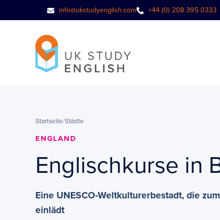
info@ukstudyenglish.com
+44 (0) 208 395 0333
Startseite
/
Städte
ENGLAND
Englischkurse in 
Eine UNESCO-Weltkulturerbestadt, die zum
einlädt