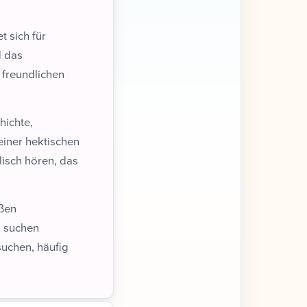
t sich für
d das
 freundlichen
hichte,
einer hektischen
lisch hören, das
oßen
o suchen
suchen, häufig