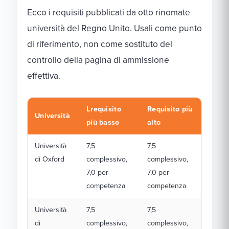
Ecco i requisiti pubblicati da otto rinomate
università del Regno Unito. Usali come punto
di riferimento, non come sostituto del
controllo della pagina di ammissione
effettiva.
Lrequisito
Requisito più
Università
più basso
alto
Università
7,5
7,5
di Oxford
complessivo,
complessivo,
7,0 per
7,0 per
competenza
competenza
Università
7,5
7,5
di
complessivo,
complessivo,