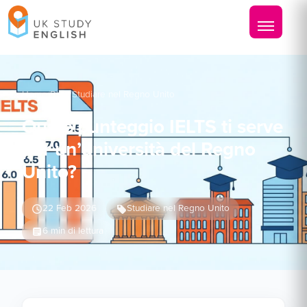
Home
/
Blog
/
Studiare nel Regno Unito
Quale punteggio IELTS ti serve
per un’università del Regno
Unito?
22 Feb 2026
Studiare nel Regno Unito
6 min di lettura