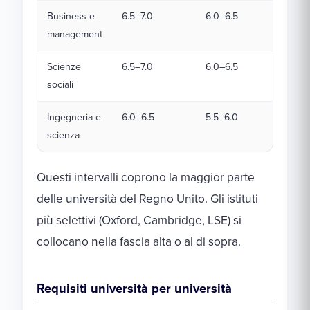
Business e
6.5–7.0
6.0–6.5
management
Scienze
6.5–7.0
6.0–6.5
sociali
Ingegneria e
6.0–6.5
5.5–6.0
scienza
Questi intervalli coprono la maggior parte
delle università del Regno Unito. Gli istituti
più selettivi (Oxford, Cambridge, LSE) si
collocano nella fascia alta o al di sopra.
Requisiti università per università