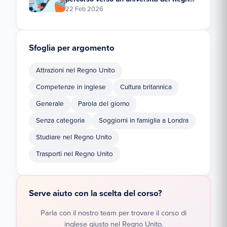
Unito
22 Feb 2026
Sfoglia per argomento
Attrazioni nel Regno Unito
Competenze in inglese
Cultura britannica
Generale
Parola del giorno
Senza categoria
Soggiorni in famiglia a Londra
Studiare nel Regno Unito
Trasporti nel Regno Unito
Serve aiuto con la scelta del corso?
Parla con il nostro team per trovare il corso di
inglese giusto nel Regno Unito.