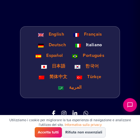
English
Français
Deutsch
Italiano
Español
Português
日本語
한국어
简体中文
Türkçe
العربية
Utilizziamo i cookie per migliorare la tua esperienza di navigazione e analizzare
Informativa sulla privacy
Termini e condizioni
Impostazioni
l'utilizzo del sito.
Informativa sulla privacy
cookie
Accetta tutti
Rifiuta non essenziali