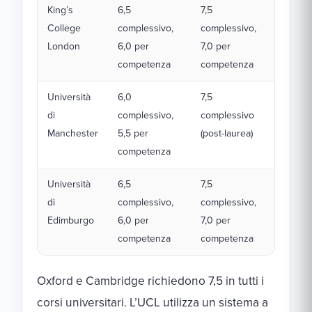
King’s
6,5
7,5
College
complessivo,
complessivo,
London
6,0 per
7,0 per
competenza
competenza
Università
6,0
7,5
di
complessivo,
complessivo
Manchester
5,5 per
(post-laurea)
competenza
Università
6,5
7,5
di
complessivo,
complessivo,
Edimburgo
6,0 per
7,0 per
competenza
competenza
Oxford e Cambridge richiedono 7,5 in tutti i
corsi universitari. L’UCL utilizza un sistema a