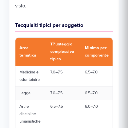
visto.
Tecquisiti tipici per soggetto
TPunteggio
Area
Minimo per
complessivo
tematica
componente
tipico
Medicina e
7.0–7.5
6.5–7.0
odontoiatria
Legge
7.0–7.5
6.5–7.0
Arti e
6.5–7.5
6.0–7.0
discipline
umanistiche