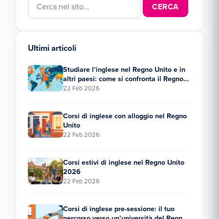
Search for:
Ultimi articoli
Studiare l’inglese nel Regno Unito e in
altri paesi: come si confronta il Regno
Unito?
22 Feb 2026
Corsi di inglese con alloggio nel Regno
Unito
22 Feb 2026
Corsi estivi di inglese nel Regno Unito
2026
22 Feb 2026
Corsi di inglese pre-sessione: il tuo
percorso verso un’università del Regno