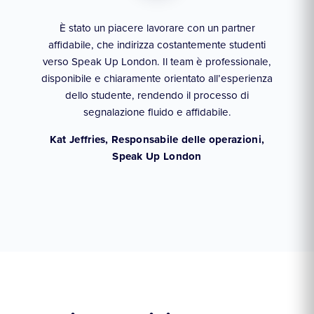
È stato un piacere lavorare con un partner
rende
Col
affidabile, che indirizza costantemente studenti
gli
verso Speak Up London. Il team è professionale,
 e
pr
disponibile e chiaramente orientato all’esperienza
lità
stu
dello studente, rendendo il processo di
segnalazione fluido e affidabile.
li
Kat Jeffries, Responsabile delle operazioni,
Speak Up London