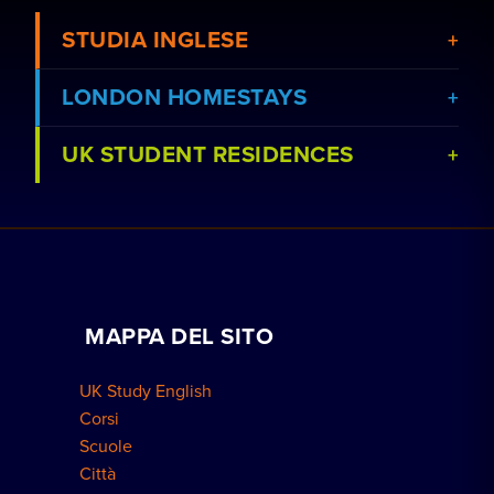
STUDIA INGLESE
LONDON HOMESTAYS
UK STUDENT RESIDENCES
Visualizza corsi
Prenota un soggiorno in famiglia
Visualizza le scuole
Lezioni private a domicilio
Prenota una residenza
Lavora con noi
MAPPA DEL SITO
Prenotazioni di gruppo
Come prenotare
UK Study English
Residenze a Londra
Corsi
Scuole
Città