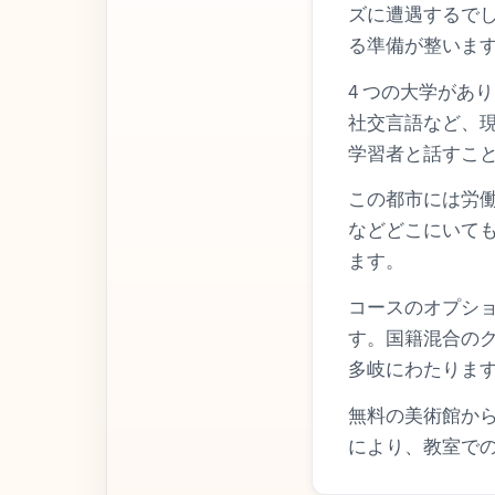
ズに遭遇するで
る準備が整いま
4 つの大学があ
社交言語など、
学習者と話すこ
この都市には労
などどこにいて
ます。
コースのオプシ
す。国籍混合の
多岐にわたりま
無料の美術館か
により、教室で