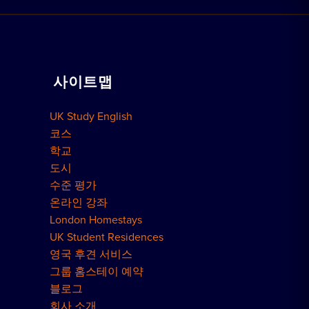
홈스테이 예약하기
학교 보기
레지던스 예약
함께 일하기
가정교습
사이트맵
단체 예약
예약 방법
UK Study English
런던 레지던스
코스
학교
도시
수준 평가
온라인 강좌
London Homestays
UK Student Residences
영국 후견 서비스
그룹 홈스테이 예약
블로그
회사 소개