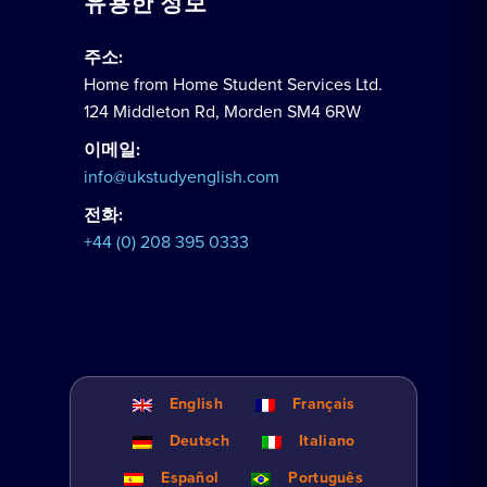
유용한 정보
주소:
Home from Home Student Services Ltd.
124 Middleton Rd, Morden SM4 6RW
이메일:
info@ukstudyenglish.com
전화:
+44 (0) 208 395 0333
English
Français
Deutsch
Italiano
Español
Português