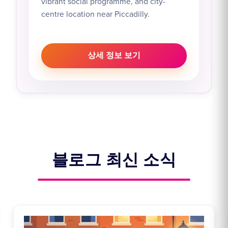
vibrant social programme, and city-
centre location near Piccadilly.
상세 정보 보기
블로그 최신 소식