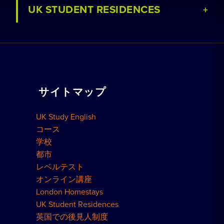
UK STUDENT RESIDENCES
コースを見る
ホームステイを予約する
学校を見る
レジデンスを予約
パートナー募集
家庭教師
サイトマップ
団体予約
予約方法
UK Study English
ロンドン・レジデンス
コース
学校
都市
レベルテスト
オンライン講座
London Homestays
UK Student Residences
英国での後見人制度