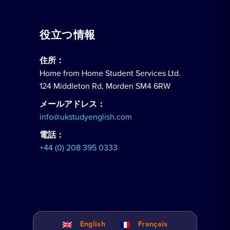
役立つ情報
住所：
Home from Home Student Services Ltd.
124 Middleton Rd, Morden SM4 6RW
メールアドレス：
info@ukstudyenglish.com
電話：
+44 (0) 208 395 0333
English
Français