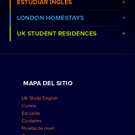
ESTUDIAR INGLÉS
LONDON HOMESTAYS
UK STUDENT RESIDENCES
Ver cursos
Reserva un alojamiento en familia
Ver escuelas
Clases particulares a domicilio
Reservar una residencia
Trabaja con nosotros
MAPA DEL SITIO
Reservas para grupos
Cómo reservar
UK Study English
Residencias en Londres
Cursos
Escuelas
Ciudades
Prueba de nivel