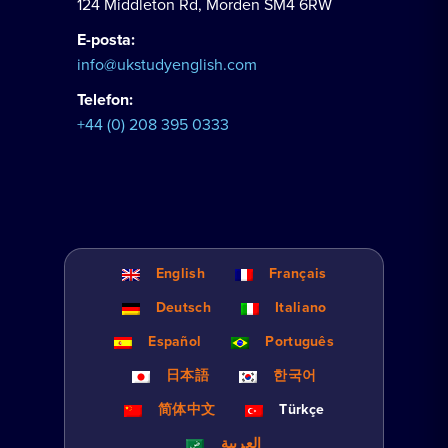
124 Middleton Rd, Morden SM4 6RW
E-posta:
info@ukstudyenglish.com
Telefon:
+44 (0) 208 395 0333
English
Français
Deutsch
Italiano
Español
Português
日本語
한국어
简体中文
Türkçe
العربية