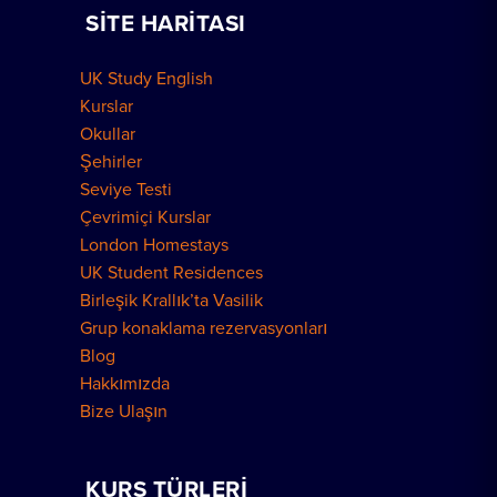
SITE HARITASI
Nasıl Rezervasyon Yapılır
Grup Rezervasyonları
UK Study English
Londra Konutları
Kurslar
Okullar
Şehirler
Seviye Testi
Çevrimiçi Kurslar
London Homestays
UK Student Residences
Birleşik Krallık’ta Vasilik
Grup konaklama rezervasyonları
Blog
Hakkımızda
Bize Ulaşın
KURS TÜRLERI