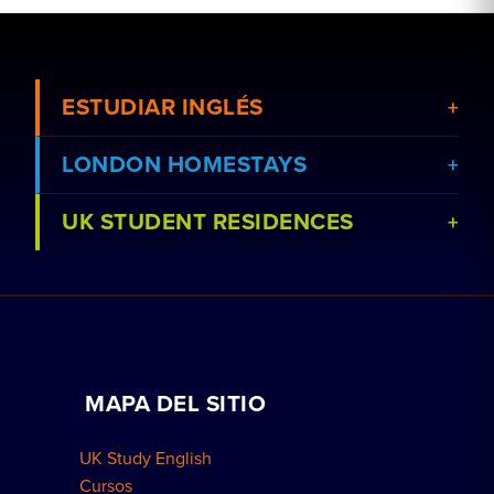
ESTUDIAR INGLÉS
LONDON HOMESTAYS
UK STUDENT RESIDENCES
Ver cursos
Reserva un alojamiento en familia
Ver escuelas
Clases particulares a domicilio
Reservar una residencia
Trabaja con nosotros
MAPA DEL SITIO
Reservas para grupos
Cómo reservar
UK Study English
Residencias en Londres
Cursos