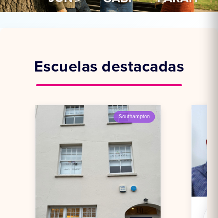
Escuelas destacadas
Southampton
Escuela