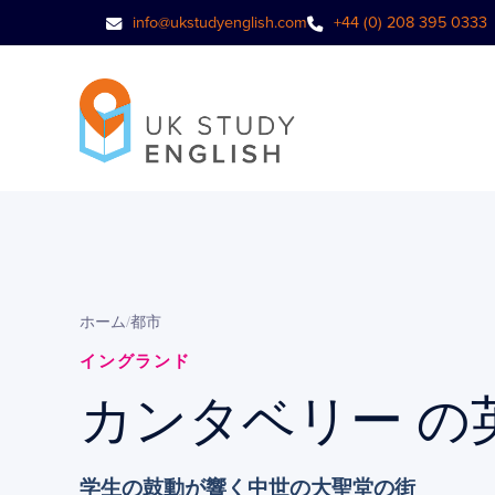
info@ukstudyenglish.com
+44 (0) 208 395 0333
ホーム
/
都市
イングランド
カンタベリー の
学生の鼓動が響く中世の大聖堂の街