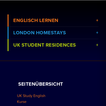
ENGLISCH LERNEN
LONDON HOMESTAYS
UK STUDENT RESIDENCES
Kurse anzeigen
Eine Gastfamilie buchen
Schulen anzeigen
Nachhilfeunterricht
Residenz buchen
Mit uns arbeiten
SEITENÜBERSICHT
Gruppenbuchungen
So buchen Sie
UK Study English
Wohnungen in London
Kurse