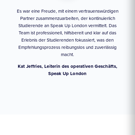
Es war eine Freude, mit einem vertrauenswürdigen
Partner zusammenzuarbeiten, der kontinuierlich
d
Studierende an Speak Up London vermittelt. Das
lern
z
Team ist professionell, hilfsbereit und klar auf das
sie
Er
Erlebnis der Studierenden fokussiert, was den
ng,
st
Empfehlungsprozess reibungslos und zuverlässig
v
macht.
ces,
Kat Jeffries, Leiterin des operativen Geschäfts,
Ang
Speak Up London