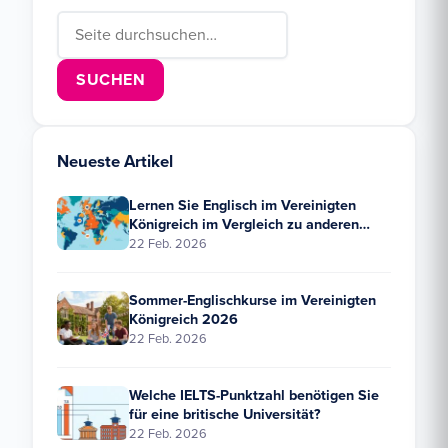
Search for:
Neueste Artikel
Lernen Sie Englisch im Vereinigten
Königreich im Vergleich zu anderen
Ländern: Wie schneidet das Vereinigte
22 Feb. 2026
Königreich im Vergleich ab?
Sommer-Englischkurse im Vereinigten
Königreich 2026
22 Feb. 2026
Welche IELTS-Punktzahl benötigen Sie
für eine britische Universität?
22 Feb. 2026