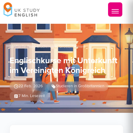
Startseite
/
Blog
/
Studieren in Großbritannien
Englischkurse mit Unterkunft
im Vereinigten Königreich
22 Feb. 2026
Studieren in Großbritannien
7 Min. Lesezeit