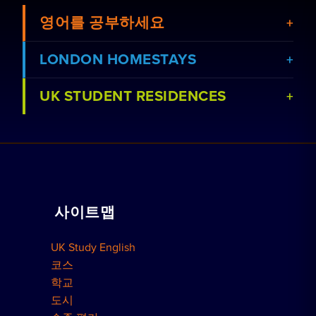
영어를 공부하세요
LONDON HOMESTAYS
UK STUDENT RESIDENCES
강좌 보기
홈스테이 예약하기
학교 보기
레지던스 예약
함께 일하기
가정교습
사이트맵
단체 예약
예약 방법
UK Study English
런던 레지던스
코스
학교
도시