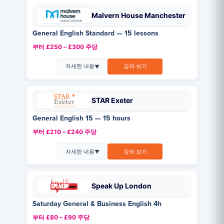
Malvern House Manchester
General English Standard — 15 lessons
부터 £250 – £300 주당
자세한 내용
강좌 보기
▼
STAR Exeter
General English 15 — 15 hours
부터 £210 – £240 주당
자세한 내용
강좌 보기
▼
Speak Up London
Saturday General & Business English 4h
부터 £80 – £90 주당