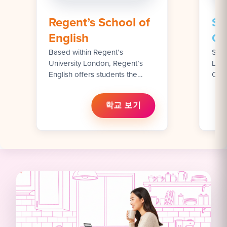
Regent’s School of
Sh
English
Ce
Based within Regent’s
Stud
University London, Regent’s
Lang
English offers students the
City
opportunity to study English in a
Gene
unique academic setting in the
SELT
학교 보기
heart of the beautiful Regent’s
date
Park.
with
Univ