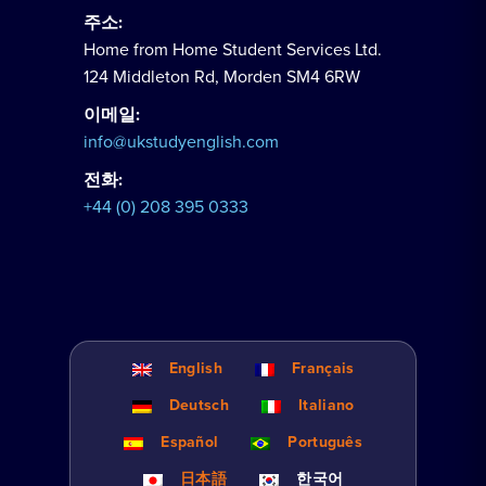
주소:
Home from Home Student Services Ltd.
124 Middleton Rd, Morden SM4 6RW
이메일:
info@ukstudyenglish.com
전화:
+44 (0) 208 395 0333
English
Français
Deutsch
Italiano
Español
Português
日本語
한국어