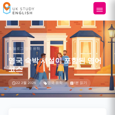
홈
/
블로그
/
영국 유학
영국 숙박 시설이 포함된 영어
코스
22 2월 2026
영국 유학
1분 읽기