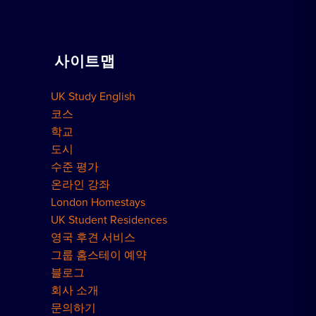
레지던스 예약
함께 일하기
가정교습
사이트맵
단체 예약
예약 방법
UK Study English
런던 레지던스
코스
학교
도시
수준 평가
온라인 강좌
London Homestays
UK Student Residences
영국 후견 서비스
그룹 홈스테이 예약
블로그
회사 소개
문의하기