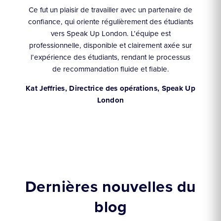
Ce fut un plaisir de travailler avec un partenaire de
confiance, qui oriente régulièrement des étudiants
 des
nom
vers Speak Up London. L’équipe est
 et
p
professionnelle, disponible et clairement axée sur
e
tou
l’expérience des étudiants, rendant le processus
C’e
de recommandation fluide et fiable.
aux
Kat Jeffries, Directrice des opérations, Speak Up
London
Dernières nouvelles du
blog