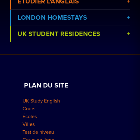
ÉTUDIER L'ANGLAIS
LONDON HOMESTAYS
UK STUDENT RESIDENCES
Voir les cours
Réserver un séjour chez l'habitant
Voir les écoles
Cours particuliers à domicile
Réserver une résidence
Travailler avec nous
PLAN DU SITE
Réservations de groupe
Comment réserver
UK Study English
Résidences à Londres
Cours
Écoles
Villes
Test de niveau
Cours en ligne