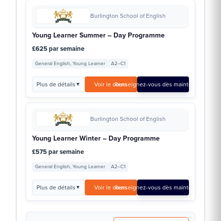
Burlington School of English
Young Learner Summer – Day Programme
£625 par semaine
General English, Young Learner
A2–C1
Plus de détails
Voir le cours
Renseignez-vous dès maintenant →
▼
Burlington School of English
Young Learner Winter – Day Programme
£575 par semaine
General English, Young Learner
A2–C1
Plus de détails
Voir le cours
Renseignez-vous dès maintenant →
▼