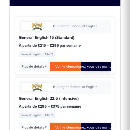
Burlington School of English
General English 15 (Standard)
À partir de £215 – £295 par semaine
General English
A1–C2
Plus de détails
Voir le cours
Renseignez-vous dès maintenant →
▼
Burlington School of English
General English 22.5 (Intensive)
À partir de £295 – £375 par semaine
General English
A1–C2
Plus de détails
Voir le cours
Renseignez-vous dès maintenant →
▼