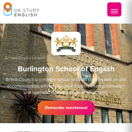
Accueil
/
Écoles
/
London
Burlington School of English
British Council accredited school in South London with on-site
accommodation, offering General English, exam preparation
and specialist business courses since 1990.
Demander maintenant