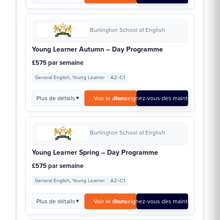
Burlington School of English
Young Learner Autumn – Day Programme
£575 par semaine
General English, Young Learner
A2–C1
Plus de détails
Voir le cours
Renseignez-vous dès maintenant →
▼
Burlington School of English
Young Learner Spring – Day Programme
£575 par semaine
General English, Young Learner
A2–C1
Plus de détails
Voir le cours
Renseignez-vous dès maintenant →
▼