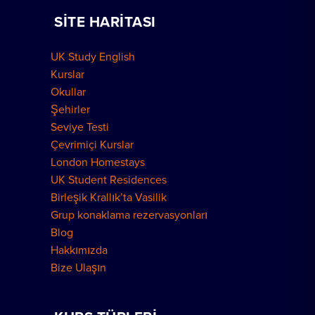
SITE HARITASI
Nasıl Rezervasyon Yapılır
Grup Rezervasyonları
UK Study English
Londra Konutları
Kurslar
Okullar
Şehirler
Seviye Testi
Çevrimiçi Kurslar
London Homestays
UK Student Residences
Birleşik Krallık’ta Vasilik
Grup konaklama rezervasyonları
Blog
Hakkımızda
Bize Ulaşın