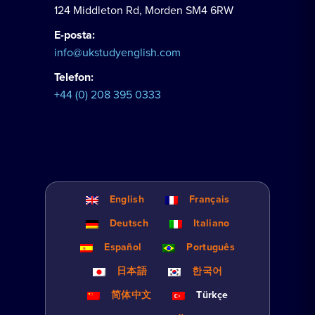
124 Middleton Rd, Morden SM4 6RW
E-posta:
info@ukstudyenglish.com
Telefon:
+44 (0) 208 395 0333
English
Français
Deutsch
Italiano
Español
Português
日本語
한국어
简体中文
Türkçe