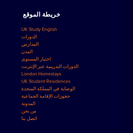
اعمل معنا
حجز سكن
دروس خصوصية في المنزل
خريطة الموقع
كيفية الحجز
الحجوزات الجماعية
UK Study English
مساكن لندن
الدورات
المدارس
المدن
اختبار المستوى
الدورات التدريبية عبر الإنترنت
London Homestays
UK Student Residences
الوصاية في المملكة المتحدة
حجوزات الإقامة الجماعية
المدونة
من نحن
اتصل بنا