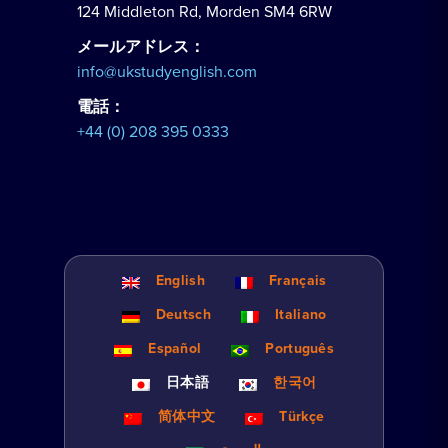
124 Middleton Rd, Morden SM4 6RW
メールアドレス：
info@ukstudyenglish.com
電話：
+44 (0) 208 395 0333
English
Français
Deutsch
Italiano
Español
Português
日本語
한국어
简体中文
Türkçe