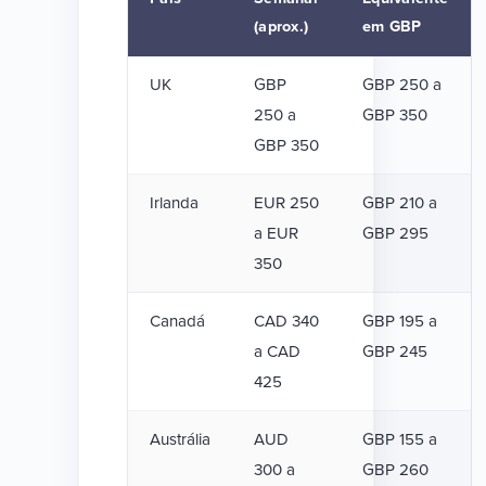
(aprox.)
em GBP
UK
GBP
GBP 250 a
250 a
GBP 350
GBP 350
Irlanda
EUR 250
GBP 210 a
a EUR
GBP 295
350
Canadá
CAD 340
GBP 195 a
a CAD
GBP 245
425
Austrália
AUD
GBP 155 a
300 a
GBP 260