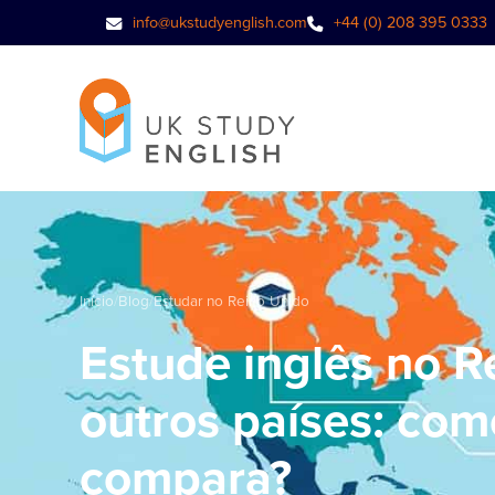
info@ukstudyenglish.com
+44 (0) 208 395 0333
Início
/
Blog
/
Estudar no Reino Unido
Estude inglês no R
outros países: com
compara?