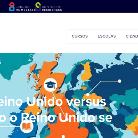
CURSOS
ESCOLAS
CIDAD
eino Unido versus
o o Reino Unido se