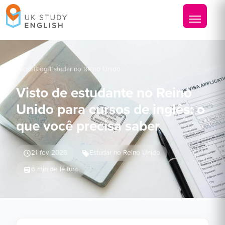
Início
/
Blog
/
Estudar no Reino Unido
Visto de estudante no Reino
Unido para cursos de inglês: o
que você precisa saber
21 fev 2026
Estudar no Reino Unido
6 min de leitura