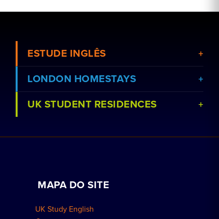
ESTUDE INGLÊS
LONDON HOMESTAYS
UK STUDENT RESIDENCES
Ver cursos
Reserve uma estadia em casa de família
Ver escolas
Reservar uma residência
Aulas particulares
Trabalhe conosco
MAPA DO SITE
Reservas para grupos
Como reservar
UK Study English
Residências em Londres