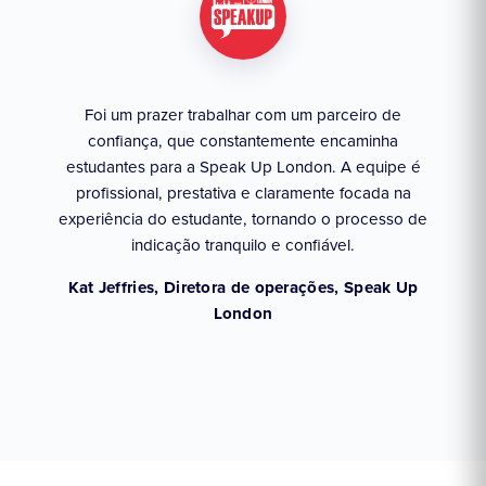
Foi um prazer trabalhar com um parceiro de
ente
Tr
confiança, que constantemente encaminha
s
si
estudantes para a Speak Up London. A equipe é
es
profissional, prestativa e claramente focada na
a
foc
experiência do estudante, tornando o processo de
indicação tranquilo e confiável.
tis,
An
Kat Jeffries, Diretora de operações, Speak Up
London