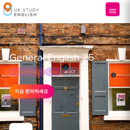
홈
/
코스
/
BSC York
General English 25
General English
York
A1–C1
지금 문의하세요