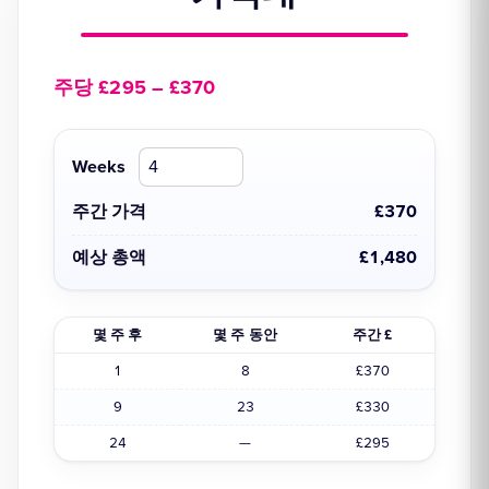
주당 £295 – £370
Weeks
주간 가격
£370
예상 총액
£1,480
몇 주 후
몇 주 동안
주간 £
1
8
£370
9
23
£330
24
—
£295