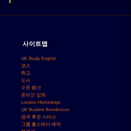
홈스테이 예약하기
학교 보기
레지던스 예약
함께 일하기
가정교습
사이트맵
단체 예약
예약 방법
UK Study English
런던 레지던스
코스
학교
도시
수준 평가
온라인 강좌
London Homestays
UK Student Residences
영국 후견 서비스
그룹 홈스테이 예약