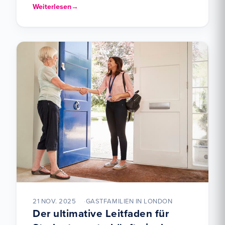
Königreich tritt erneut Erasmus+ bei, und dies
Weiterlesen
signalisiert…
21 NOV. 2025
GASTFAMILIEN IN LONDON
Der ultimative Leitfaden für