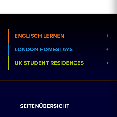
ENGLISCH LERNEN
LONDON HOMESTAYS
UK STUDENT RESIDENCES
Kurse anzeigen
Eine Gastfamilie buchen
Schulen anzeigen
Nachhilfeunterricht
Residenz buchen
Mit uns arbeiten
SEITENÜBERSICHT
Gruppenbuchungen
So buchen Sie