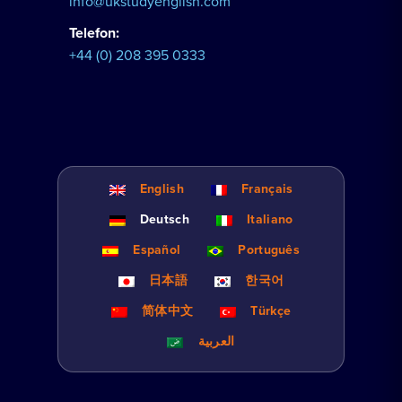
info@ukstudyenglish.com
Telefon:
+44 (0) 208 395 0333
English
Français
Deutsch
Italiano
Español
Português
日本語
한국어
简体中文
Türkçe
العربية