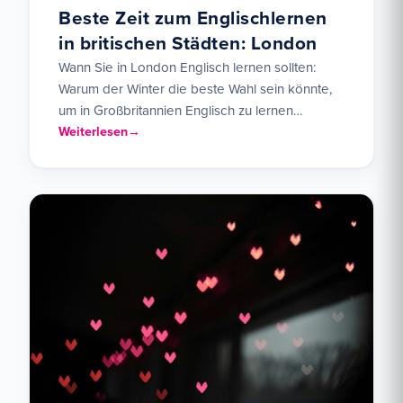
Beste Zeit zum Englischlernen
in britischen Städten: London
Wann Sie in London Englisch lernen sollten:
Warum der Winter die beste Wahl sein könnte,
um in Großbritannien Englisch zu lernen
Studenten fragen uns…
Weiterlesen