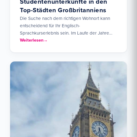
Studentenunterkünfte in den
Top-Städten Großbritanniens
Die Suche nach dem richtigen Wohnort kann
entscheidend für Ihr Englisch-
Sprachkurserlebnis sein. Im Laufe der Jahre
haben wir Tausenden von Sprachschülern aus
Weiterlesen
der ganzen…